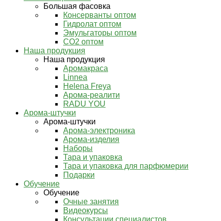
Большая фасовка
Консерванты оптом
Гидролат оптом
Эмульгаторы оптом
СО2 оптом
Наша продукция
Наша продукция
Аромакраса
Linnea
Helena Freya
Арома-реалити
RADU YOU
Арома-штучки
Арома-штучки
Арома-электроника
Арома-изделия
Наборы
Тара и упаковка
Тара и упаковка для парфюмерии
Подарки
Обучение
Обучение
Очные занятия
Видеокурсы
Консультации специалистов