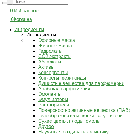
0
Избранное
0
Корзина
Ингредиенты
Ингредиенты
Эфирные масла
Жирные масла
Гидролаты
СО2 экстракты
Абсолюты
Активы
Консерванты
Конкреты, резиноиды
Душистые вещества для парфюмерии
Арабская парфюмерия
Эмоленты
Эмульгаторы
Растворители
Поверхностно активные вещества (ПАВ)
Гелеобразователи, воски, загустители
Сухие цветы, плоды, смолы
Другое
Научиться создавать косметику