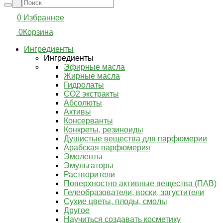
0
Избранное
0
Корзина
Ингредиенты
Ингредиенты
Эфирные масла
Жирные масла
Гидролаты
СО2 экстракты
Абсолюты
Активы
Консерванты
Конкреты, резиноиды
Душистые вещества для парфюмерии
Арабская парфюмерия
Эмоленты
Эмульгаторы
Растворители
Поверхностно активные вещества (ПАВ)
Гелеобразователи, воски, загустители
Сухие цветы, плоды, смолы
Другое
Научиться создавать косметику