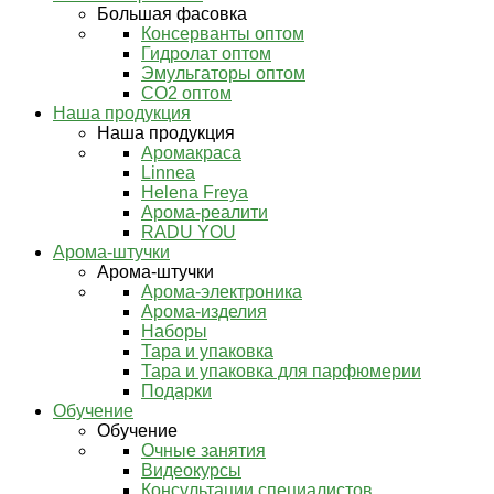
Большая фасовка
Консерванты оптом
Гидролат оптом
Эмульгаторы оптом
СО2 оптом
Наша продукция
Наша продукция
Аромакраса
Linnea
Helena Freya
Арома-реалити
RADU YOU
Арома-штучки
Арома-штучки
Арома-электроника
Арома-изделия
Наборы
Тара и упаковка
Тара и упаковка для парфюмерии
Подарки
Обучение
Обучение
Очные занятия
Видеокурсы
Консультации специалистов