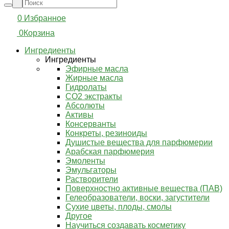
0
Избранное
0
Корзина
Ингредиенты
Ингредиенты
Эфирные масла
Жирные масла
Гидролаты
СО2 экстракты
Абсолюты
Активы
Консерванты
Конкреты, резиноиды
Душистые вещества для парфюмерии
Арабская парфюмерия
Эмоленты
Эмульгаторы
Растворители
Поверхностно активные вещества (ПАВ)
Гелеобразователи, воски, загустители
Сухие цветы, плоды, смолы
Другое
Научиться создавать косметику