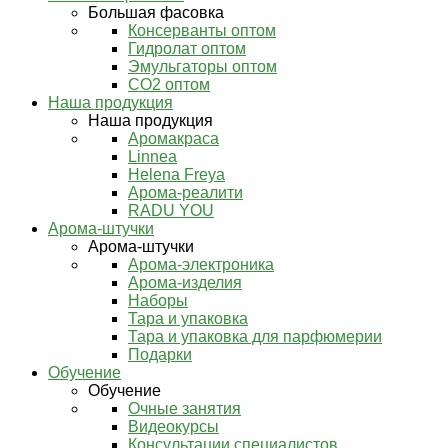
Большая фасовка
Консерванты оптом
Гидролат оптом
Эмульгаторы оптом
СО2 оптом
Наша продукция
Наша продукция
Аромакраса
Linnea
Helena Freya
Арома-реалити
RADU YOU
Арома-штучки
Арома-штучки
Арома-электроника
Арома-изделия
Наборы
Тара и упаковка
Тара и упаковка для парфюмерии
Подарки
Обучение
Обучение
Очные занятия
Видеокурсы
Консультации специалистов