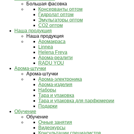
Большая фасовка
Консерванты оптом
Гидролат оптом
Эмульгаторы оптом
СО2 оптом
Наша продукция
Наша продукция
Аромакраса
Linnea
Helena Freya
Арома-реалити
RADU YOU
Арома-штучки
Арома-штучки
Арома-электроника
Арома-изделия
Наборы
Тара и упаковка
Тара и упаковка для парфюмерии
Подарки
Обучение
Обучение
Очные занятия
Видеокурсы
Консультации специалистов