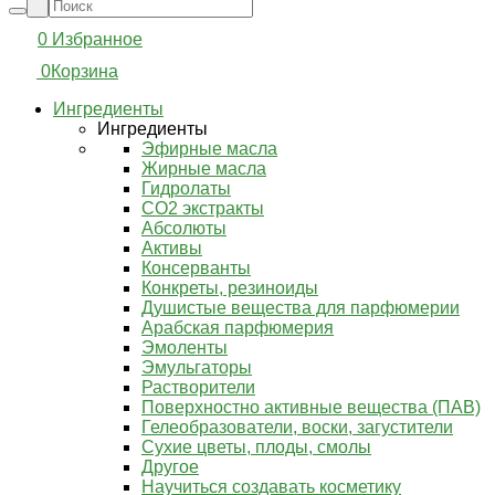
0
Избранное
0
Корзина
Ингредиенты
Ингредиенты
Эфирные масла
Жирные масла
Гидролаты
СО2 экстракты
Абсолюты
Активы
Консерванты
Конкреты, резиноиды
Душистые вещества для парфюмерии
Арабская парфюмерия
Эмоленты
Эмульгаторы
Растворители
Поверхностно активные вещества (ПАВ)
Гелеобразователи, воски, загустители
Сухие цветы, плоды, смолы
Другое
Научиться создавать косметику