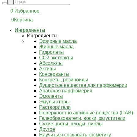
0
Избранное
0
Корзина
Ингредиенты
Ингредиенты
Эфирные масла
Жирные масла
Гидролаты
СО2 экстракты
Абсолюты
Активы
Консерванты
Конкреты, резиноиды
Душистые вещества для парфюмерии
Арабская парфюмерия
Эмоленты
Эмульгаторы
Растворители
Поверхностно активные вещества (ПАВ)
Гелеобразователи, воски, загустители
Сухие цветы, плоды, смолы
Другое
Научиться создавать косметику