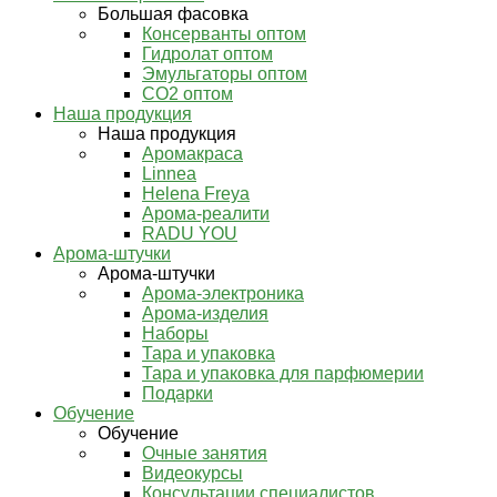
Большая фасовка
Консерванты оптом
Гидролат оптом
Эмульгаторы оптом
СО2 оптом
Наша продукция
Наша продукция
Аромакраса
Linnea
Helena Freya
Арома-реалити
RADU YOU
Арома-штучки
Арома-штучки
Арома-электроника
Арома-изделия
Наборы
Тара и упаковка
Тара и упаковка для парфюмерии
Подарки
Обучение
Обучение
Очные занятия
Видеокурсы
Консультации специалистов