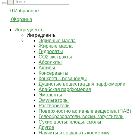
0
Избранное
0
Корзина
Ингредиенты
Ингредиенты
Эфирные масла
Жирные масла
Гидролаты
СО2 экстракты
Абсолюты
Активы
Консерванты
Конкреты, резиноиды
Душистые вещества для парфюмерии
Арабская парфюмерия
Эмоленты
Эмульгаторы
Растворители
Поверхностно активные вещества (ПАВ)
Гелеобразователи, воски, загустители
Сухие цветы, плоды, смолы
Другое
Научиться создавать косметику