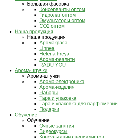
Большая фасовка
Консерванты оптом
Гидролат оптом
Эмульгаторы оптом
СО2 оптом
Наша продукция
Наша продукция
Аромакраса
Linnea
Helena Freya
Арома-реалити
RADU YOU
Арома-штучки
Арома-штучки
Арома-электроника
Арома-изделия
Наборы
Тара и упаковка
Тара и упаковка для парфюмерии
Подарки
Обучение
Обучение
Очные занятия
Видеокурсы
Консультации специалистов