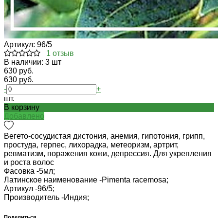
Артикул:
96/5
1 отзыв
В наличии: 3 шт
630 руб.
630 руб.
-
+
шт.
В корзину
Добавлено
Вегето-сосудистая дистония, анемия, гипотония, грипп,
простуда, герпес, лихорадка, метеоризм, артрит,
ревматизм, поражения кожи, депрессия. Для укрепления
и роста волос
Фасовка -
5мл;
Латинское наименование -
Pimenta racemosa;
Артикул -
96/5;
Производитель -
Индия;
Поделиться