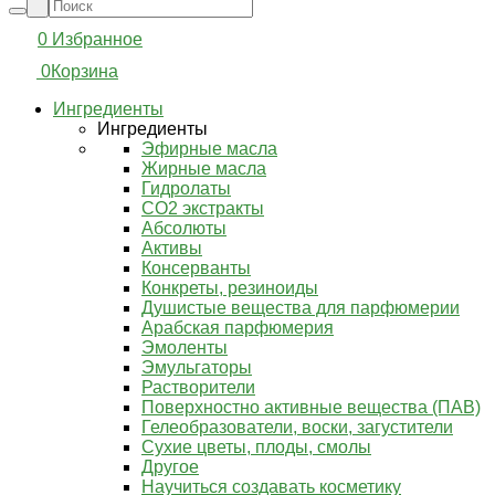
0
Избранное
0
Корзина
Ингредиенты
Ингредиенты
Эфирные масла
Жирные масла
Гидролаты
СО2 экстракты
Абсолюты
Активы
Консерванты
Конкреты, резиноиды
Душистые вещества для парфюмерии
Арабская парфюмерия
Эмоленты
Эмульгаторы
Растворители
Поверхностно активные вещества (ПАВ)
Гелеобразователи, воски, загустители
Сухие цветы, плоды, смолы
Другое
Научиться создавать косметику