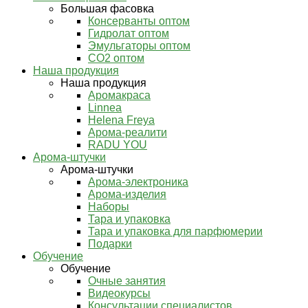
Большая фасовка
Консерванты оптом
Гидролат оптом
Эмульгаторы оптом
СО2 оптом
Наша продукция
Наша продукция
Аромакраса
Linnea
Helena Freya
Арома-реалити
RADU YOU
Арома-штучки
Арома-штучки
Арома-электроника
Арома-изделия
Наборы
Тара и упаковка
Тара и упаковка для парфюмерии
Подарки
Обучение
Обучение
Очные занятия
Видеокурсы
Консультации специалистов