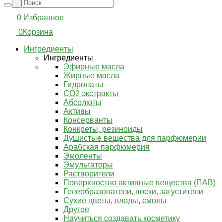
0
Избранное
0
Корзина
Ингредиенты
Ингредиенты
Эфирные масла
Жирные масла
Гидролаты
СО2 экстракты
Абсолюты
Активы
Консерванты
Конкреты, резиноиды
Душистые вещества для парфюмерии
Арабская парфюмерия
Эмоленты
Эмульгаторы
Растворители
Поверхностно активные вещества (ПАВ)
Гелеобразователи, воски, загустители
Сухие цветы, плоды, смолы
Другое
Научиться создавать косметику