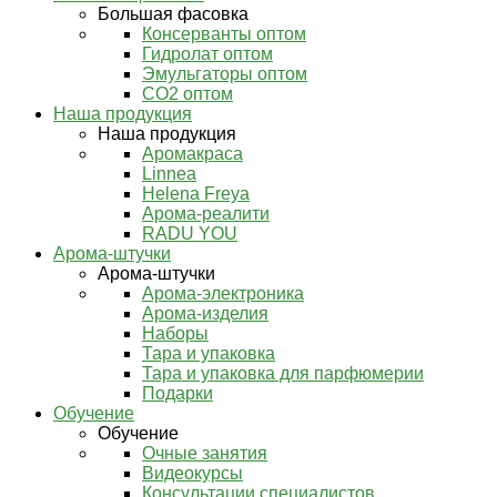
Большая фасовка
Консерванты оптом
Гидролат оптом
Эмульгаторы оптом
СО2 оптом
Наша продукция
Наша продукция
Аромакраса
Linnea
Helena Freya
Арома-реалити
RADU YOU
Арома-штучки
Арома-штучки
Арома-электроника
Арома-изделия
Наборы
Тара и упаковка
Тара и упаковка для парфюмерии
Подарки
Обучение
Обучение
Очные занятия
Видеокурсы
Консультации специалистов