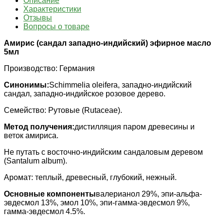
Описание
Характеристики
Отзывы
Вопросы о товаре
Амирис (сандал западно-индийский) эфирное масло
5мл
Производство: Германия
Синонимы:
Schimmelia oleifera, западно-индийский
сандал, западно-индийское розовое дерево.
Семейство: Рутовые (Rutaceae).
Метод получения:
дистилляция паром древесины и
веток амириса.
Не путать с восточно-индийским сандаловым деревом
(Santalum album).
Аромат: теплый, древесный, глубокий, нежный.
Основные компоненты
валерианол 29%, эпи-альфа-
эвдесмол 13%, эмол 10%, эпи-гамма-эвдесмол 9%,
гамма-эвдесмол 4.5%.