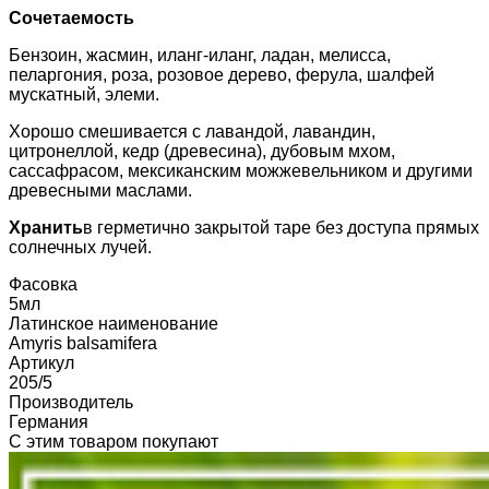
Сочетаемость
Бензоин, жасмин, иланг-иланг, ладан, мелисса,
пеларгония, роза, розовое дерево, ферула, шалфей
мускатный, элеми.
Хорошо смешивается с лавандой, лавандин,
цитронеллой, кедр (древесина), дубовым мхом,
сассафрасом, мексиканским можжевельником и другими
древесными маслами.
Хранить
в герметично закрытой таре без доступа прямых
солнечных лучей.
Фасовка
5мл
Латинское наименование
Amyris balsamifera
Артикул
205/5
Производитель
Германия
С этим товаром покупают