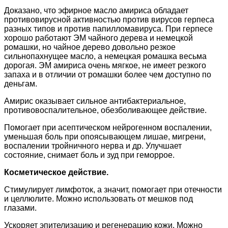
Доказано, что эфирное масло амириса обладает
противовирусной активностью против вирусов герпеса
разных типов и против папилломавируса. При герпесе
хорошо работают ЭМ чайного дерева и немецкой
ромашки, но чайное дерево довольно резкое
сильнопахнущее масло, а немецкая ромашка весьма
дорогая. ЭМ амириса очень мягкое, не имеет резкого
запаха и в отличии от ромашки более чем доступно по
деньгам.
Амирис оказывает сильное антибактериальное,
противовоспалительное, обезболивающее действие.
Помогает при асептическом нейрогенном воспалении,
уменьшая боль при опоясывающем лишае, мигрени,
воспалении тройничного нерва и др. Улучшает
состояние, снимает боль и зуд при геморрое.
Косметическое действие.
Стимулирует лимфоток, а значит, помогает при отечности
и целлюлите. Можно использовать от мешков под
глазами.
Ускоряет эпителизацию и регенерацию кожи. Можно