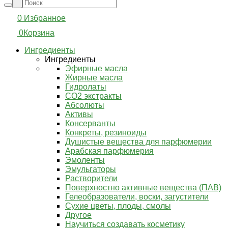
0
Избранное
0
Корзина
Ингредиенты
Ингредиенты
Эфирные масла
Жирные масла
Гидролаты
СО2 экстракты
Абсолюты
Активы
Консерванты
Конкреты, резиноиды
Душистые вещества для парфюмерии
Арабская парфюмерия
Эмоленты
Эмульгаторы
Растворители
Поверхностно активные вещества (ПАВ)
Гелеобразователи, воски, загустители
Сухие цветы, плоды, смолы
Другое
Научиться создавать косметику