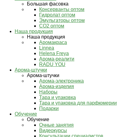
Большая фасовка
Консерванты оптом
Гидролат оптом
Эмульгаторы оптом
СО2 оптом
Наша продукция
Наша продукция
Аромакраса
Linnea
Helena Freya
Арома-реалити
RADU YOU
Арома-штучки
Арома-штучки
Арома-электроника
Арома-изделия
Наборы
Тара и упаковка
Тара и упаковка для парфюмерии
Подарки
Обучение
Обучение
Очные занятия
Видеокурсы
Консультации специалистов