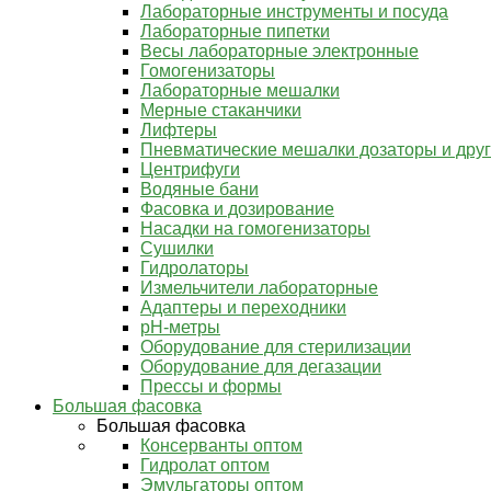
Лабораторные инструменты и посуда
Лабораторные пипетки
Весы лабораторные электронные
Гомогенизаторы
Лабораторные мешалки
Мерные стаканчики
Лифтеры
Пневматические мешалки дозаторы и дру
Центрифуги
Водяные бани
Фасовка и дозирование
Насадки на гомогенизаторы
Сушилки
Гидролаторы
Измельчители лабораторные
Адаптеры и переходники
pH-метры
Оборудование для стерилизации
Оборудование для дегазации
Прессы и формы
Большая фасовка
Большая фасовка
Консерванты оптом
Гидролат оптом
Эмульгаторы оптом