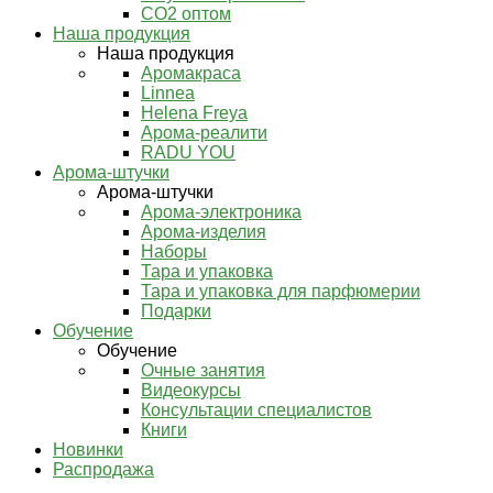
СО2 оптом
Наша продукция
Наша продукция
Аромакраса
Linnea
Helena Freya
Арома-реалити
RADU YOU
Арома-штучки
Арома-штучки
Арома-электроника
Арома-изделия
Наборы
Тара и упаковка
Тара и упаковка для парфюмерии
Подарки
Обучение
Обучение
Очные занятия
Видеокурсы
Консультации специалистов
Книги
Новинки
Распродажа