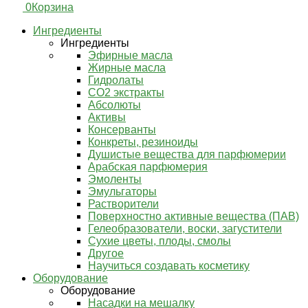
0
Корзина
Ингредиенты
Ингредиенты
Эфирные масла
Жирные масла
Гидролаты
СО2 экстракты
Абсолюты
Активы
Консерванты
Конкреты, резиноиды
Душистые вещества для парфюмерии
Арабская парфюмерия
Эмоленты
Эмульгаторы
Растворители
Поверхностно активные вещества (ПАВ)
Гелеобразователи, воски, загустители
Сухие цветы, плоды, смолы
Другое
Научиться создавать косметику
Оборудование
Оборудование
Насадки на мешалку