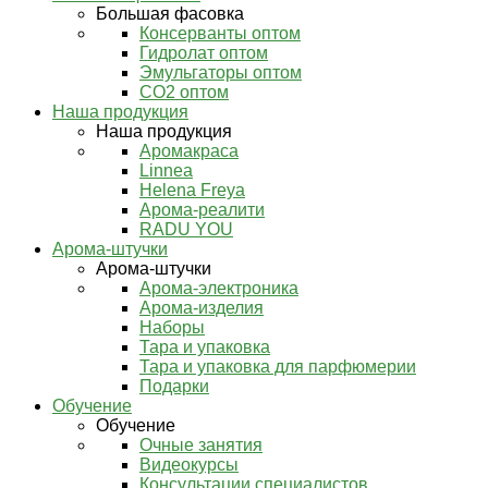
Большая фасовка
Консерванты оптом
Гидролат оптом
Эмульгаторы оптом
СО2 оптом
Наша продукция
Наша продукция
Аромакраса
Linnea
Helena Freya
Арома-реалити
RADU YOU
Арома-штучки
Арома-штучки
Арома-электроника
Арома-изделия
Наборы
Тара и упаковка
Тара и упаковка для парфюмерии
Подарки
Обучение
Обучение
Очные занятия
Видеокурсы
Консультации специалистов