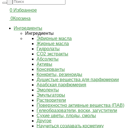
0
Избранное
0
Корзина
Ингредиенты
Ингредиенты
Эфирные масла
Жирные масла
Гидролаты
СО2 экстракты
Абсолюты
Активы
Консерванты
Конкреты, резиноиды
Душистые вещества для парфюмерии
Арабская парфюмерия
Эмоленты
Эмульгаторы
Растворители
Поверхностно активные вещества (ПАВ)
Гелеобразователи, воски, загустители
Сухие цветы, плоды, смолы
Другое
Научиться создавать косметику