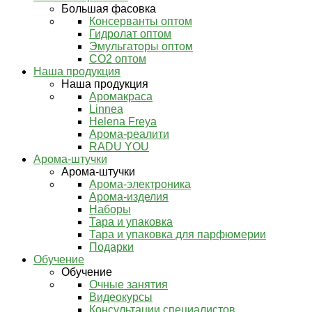
Большая фасовка
Консерванты оптом
Гидролат оптом
Эмульгаторы оптом
СО2 оптом
Наша продукция
Наша продукция
Аромакраса
Linnea
Helena Freya
Арома-реалити
RADU YOU
Арома-штучки
Арома-штучки
Арома-электроника
Арома-изделия
Наборы
Тара и упаковка
Тара и упаковка для парфюмерии
Подарки
Обучение
Обучение
Очные занятия
Видеокурсы
Консультации специалистов