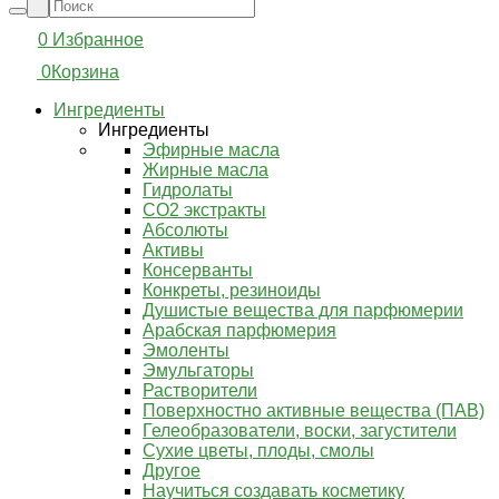
0
Избранное
0
Корзина
Ингредиенты
Ингредиенты
Эфирные масла
Жирные масла
Гидролаты
СО2 экстракты
Абсолюты
Активы
Консерванты
Конкреты, резиноиды
Душистые вещества для парфюмерии
Арабская парфюмерия
Эмоленты
Эмульгаторы
Растворители
Поверхностно активные вещества (ПАВ)
Гелеобразователи, воски, загустители
Сухие цветы, плоды, смолы
Другое
Научиться создавать косметику