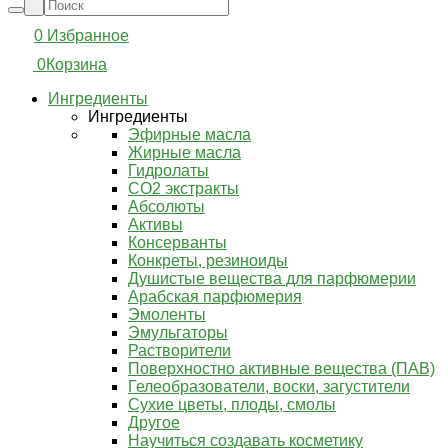
0
Избранное
0
Корзина
Ингредиенты
Ингредиенты
Эфирные масла
Жирные масла
Гидролаты
СО2 экстракты
Абсолюты
Активы
Консерванты
Конкреты, резиноиды
Душистые вещества для парфюмерии
Арабская парфюмерия
Эмоленты
Эмульгаторы
Растворители
Поверхностно активные вещества (ПАВ)
Гелеобразователи, воски, загустители
Сухие цветы, плоды, смолы
Другое
Научиться создавать косметику