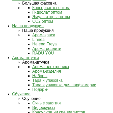
Большая фасовка
Консерванты оптом
Гидролат оптом
Эмульгаторы оптом
СО2 оптом
Наша продукция
Наша продукция
Аромакраса
Linnea
Helena Freya
Арома-реалити
RADU YOU
Арома-штучки
Арома-штучки
Арома-электроника
Арома-изделия
Наборы
Тара и упаковка
Тара и упаковка для парфюмерии
Подарки
Обучение
Обучение
Очные занятия
Видеокурсы
Консультации специалистов