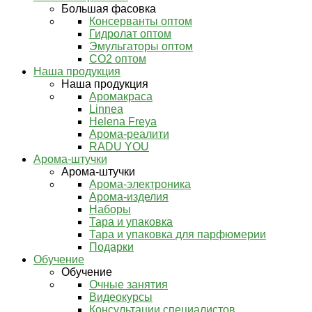
Большая фасовка
Консерванты оптом
Гидролат оптом
Эмульгаторы оптом
СО2 оптом
Наша продукция
Наша продукция
Аромакраса
Linnea
Helena Freya
Арома-реалити
RADU YOU
Арома-штучки
Арома-штучки
Арома-электроника
Арома-изделия
Наборы
Тара и упаковка
Тара и упаковка для парфюмерии
Подарки
Обучение
Обучение
Очные занятия
Видеокурсы
Консультации специалистов