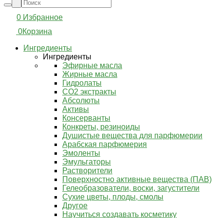
0
Избранное
0
Корзина
Ингредиенты
Ингредиенты
Эфирные масла
Жирные масла
Гидролаты
СО2 экстракты
Абсолюты
Активы
Консерванты
Конкреты, резиноиды
Душистые вещества для парфюмерии
Арабская парфюмерия
Эмоленты
Эмульгаторы
Растворители
Поверхностно активные вещества (ПАВ)
Гелеобразователи, воски, загустители
Сухие цветы, плоды, смолы
Другое
Научиться создавать косметику