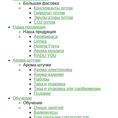
Большая фасовка
Консерванты оптом
Гидролат оптом
Эмульгаторы оптом
СО2 оптом
Наша продукция
Наша продукция
Аромакраса
Linnea
Helena Freya
Арома-реалити
RADU YOU
Арома-штучки
Арома-штучки
Арома-электроника
Арома-изделия
Наборы
Тара и упаковка
Тара и упаковка для парфюмерии
Подарки
Обучение
Обучение
Очные занятия
Видеокурсы
Консультации специалистов