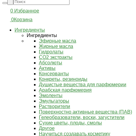
0
Избранное
0
Корзина
Ингредиенты
Ингредиенты
Эфирные масла
Жирные масла
Гидролаты
СО2 экстракты
Абсолюты
Активы
Консерванты
Конкреты, резиноиды
Душистые вещества для парфюмерии
Арабская парфюмерия
Эмоленты
Эмульгаторы
Растворители
Поверхностно активные вещества (ПАВ)
Гелеобразователи, воски, загустители
Сухие цветы, плоды, смолы
Другое
Научиться создавать косметику