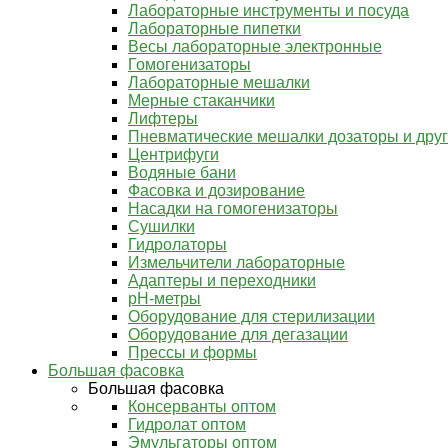
Лабораторные инструменты и посуда
Лабораторные пипетки
Весы лабораторные электронные
Гомогенизаторы
Лабораторные мешалки
Мерные стаканчики
Лифтеры
Пневматические мешалки дозаторы и дру
Центрифуги
Водяные бани
Фасовка и дозирование
Насадки на гомогенизаторы
Сушилки
Гидролаторы
Измельчители лабораторные
Адаптеры и переходники
pH-метры
Оборудование для стерилизации
Оборудование для дегазации
Прессы и формы
Большая фасовка
Большая фасовка
Консерванты оптом
Гидролат оптом
Эмульгаторы оптом