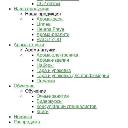
СО2 оптом
Наша продукция
Наша продукция
Аромакраса
Linnea
Helena Freya
Арома-реалити
RADU YOU
Арома-штучки
Арома-штучки
Арома-электроника
Арома-изделия
Наборы
Тара и упаковка
Тара и упаковка для парфюмерии
Подарки
Обучение
Обучение
Очные занятия
Видеокурсы
Консультации специалистов
Книги
Новинки
Распродажа