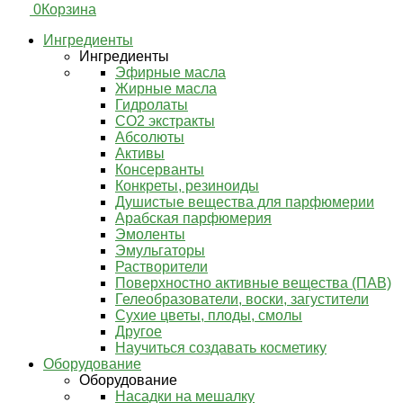
0
Корзина
Ингредиенты
Ингредиенты
Эфирные масла
Жирные масла
Гидролаты
СО2 экстракты
Абсолюты
Активы
Консерванты
Конкреты, резиноиды
Душистые вещества для парфюмерии
Арабская парфюмерия
Эмоленты
Эмульгаторы
Растворители
Поверхностно активные вещества (ПАВ)
Гелеобразователи, воски, загустители
Сухие цветы, плоды, смолы
Другое
Научиться создавать косметику
Оборудование
Оборудование
Насадки на мешалку