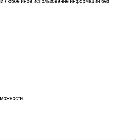
или любое иное использование информации без
озможности