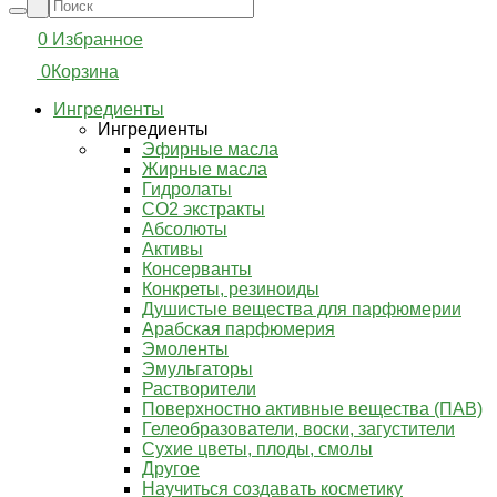
0
Избранное
0
Корзина
Ингредиенты
Ингредиенты
Эфирные масла
Жирные масла
Гидролаты
СО2 экстракты
Абсолюты
Активы
Консерванты
Конкреты, резиноиды
Душистые вещества для парфюмерии
Арабская парфюмерия
Эмоленты
Эмульгаторы
Растворители
Поверхностно активные вещества (ПАВ)
Гелеобразователи, воски, загустители
Сухие цветы, плоды, смолы
Другое
Научиться создавать косметику