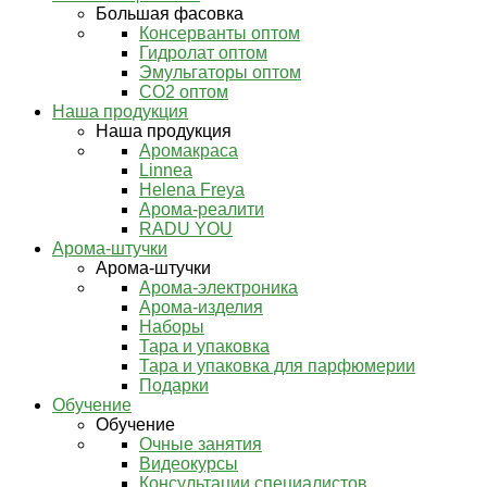
Большая фасовка
Консерванты оптом
Гидролат оптом
Эмульгаторы оптом
СО2 оптом
Наша продукция
Наша продукция
Аромакраса
Linnea
Helena Freya
Арома-реалити
RADU YOU
Арома-штучки
Арома-штучки
Арома-электроника
Арома-изделия
Наборы
Тара и упаковка
Тара и упаковка для парфюмерии
Подарки
Обучение
Обучение
Очные занятия
Видеокурсы
Консультации специалистов