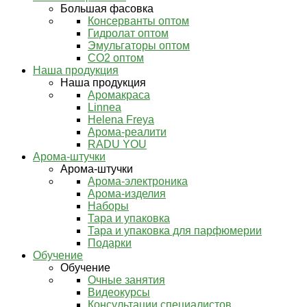
Большая фасовка
Консерванты оптом
Гидролат оптом
Эмульгаторы оптом
СО2 оптом
Наша продукция
Наша продукция
Аромакраса
Linnea
Helena Freya
Арома-реалити
RADU YOU
Арома-штучки
Арома-штучки
Арома-электроника
Арома-изделия
Наборы
Тара и упаковка
Тара и упаковка для парфюмерии
Подарки
Обучение
Обучение
Очные занятия
Видеокурсы
Консультации специалистов