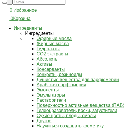
0
Избранное
0
Корзина
Ингредиенты
Ингредиенты
Эфирные масла
Жирные масла
Гидролаты
СО2 экстракты
Абсолюты
Активы
Консерванты
Конкреты, резиноиды
Душистые вещества для парфюмерии
Арабская парфюмерия
Эмоленты
Эмульгаторы
Растворители
Поверхностно активные вещества (ПАВ)
Гелеобразователи, воски, загустители
Сухие цветы, плоды, смолы
Другое
Научиться создавать косметику