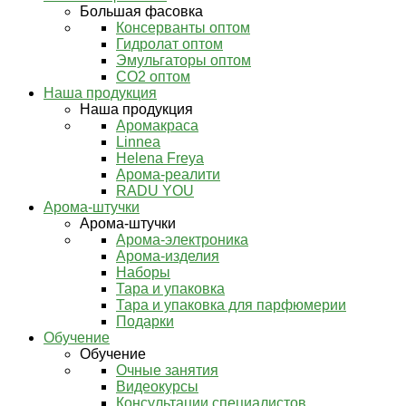
Большая фасовка
Консерванты оптом
Гидролат оптом
Эмульгаторы оптом
СО2 оптом
Наша продукция
Наша продукция
Аромакраса
Linnea
Helena Freya
Арома-реалити
RADU YOU
Арома-штучки
Арома-штучки
Арома-электроника
Арома-изделия
Наборы
Тара и упаковка
Тара и упаковка для парфюмерии
Подарки
Обучение
Обучение
Очные занятия
Видеокурсы
Консультации специалистов