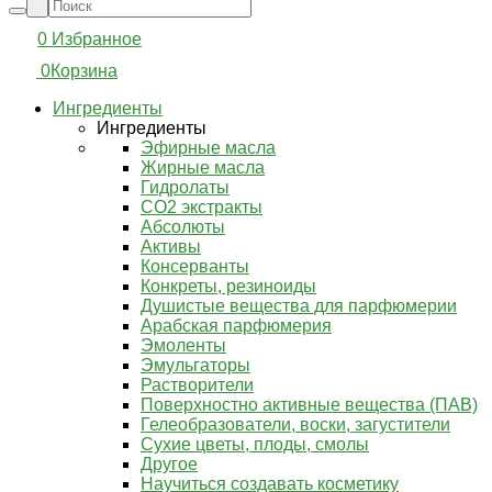
0
Избранное
0
Корзина
Ингредиенты
Ингредиенты
Эфирные масла
Жирные масла
Гидролаты
СО2 экстракты
Абсолюты
Активы
Консерванты
Конкреты, резиноиды
Душистые вещества для парфюмерии
Арабская парфюмерия
Эмоленты
Эмульгаторы
Растворители
Поверхностно активные вещества (ПАВ)
Гелеобразователи, воски, загустители
Сухие цветы, плоды, смолы
Другое
Научиться создавать косметику