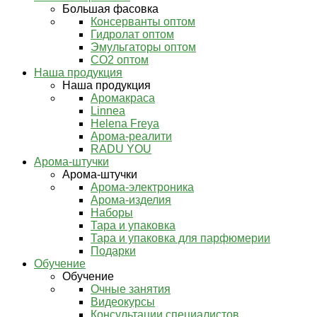
Большая фасовка
Консерванты оптом
Гидролат оптом
Эмульгаторы оптом
СО2 оптом
Наша продукция
Наша продукция
Аромакраса
Linnea
Helena Freya
Арома-реалити
RADU YOU
Арома-штучки
Арома-штучки
Арома-электроника
Арома-изделия
Наборы
Тара и упаковка
Тара и упаковка для парфюмерии
Подарки
Обучение
Обучение
Очные занятия
Видеокурсы
Консультации специалистов