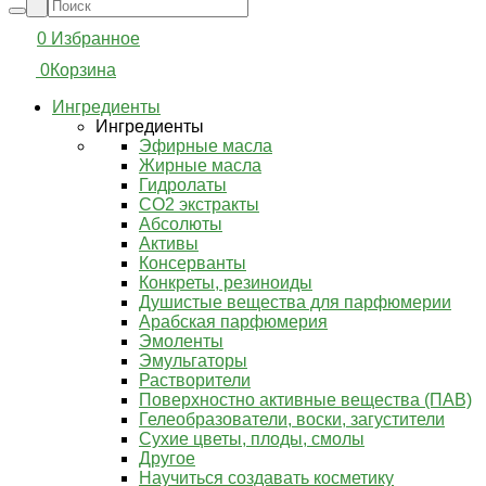
0
Избранное
0
Корзина
Ингредиенты
Ингредиенты
Эфирные масла
Жирные масла
Гидролаты
СО2 экстракты
Абсолюты
Активы
Консерванты
Конкреты, резиноиды
Душистые вещества для парфюмерии
Арабская парфюмерия
Эмоленты
Эмульгаторы
Растворители
Поверхностно активные вещества (ПАВ)
Гелеобразователи, воски, загустители
Сухие цветы, плоды, смолы
Другое
Научиться создавать косметику