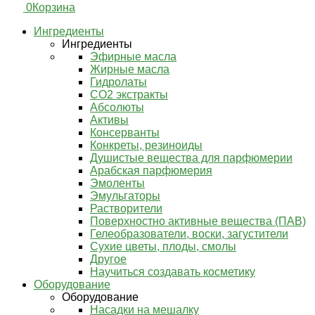
0
Корзина
Ингредиенты
Ингредиенты
Эфирные масла
Жирные масла
Гидролаты
СО2 экстракты
Абсолюты
Активы
Консерванты
Конкреты, резиноиды
Душистые вещества для парфюмерии
Арабская парфюмерия
Эмоленты
Эмульгаторы
Растворители
Поверхностно активные вещества (ПАВ)
Гелеобразователи, воски, загустители
Сухие цветы, плоды, смолы
Другое
Научиться создавать косметику
Оборудование
Оборудование
Насадки на мешалку