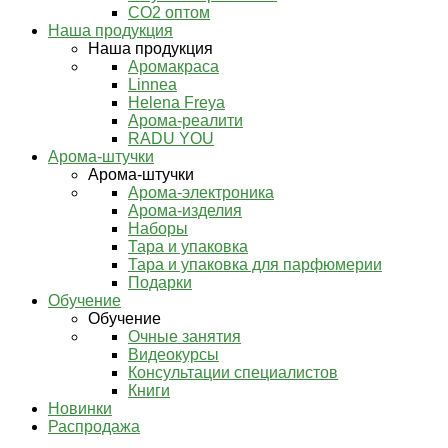
СО2 оптом
Наша продукция
Наша продукция
Аромакраса
Linnea
Helena Freya
Арома-реалити
RADU YOU
Арома-штучки
Арома-штучки
Арома-электроника
Арома-изделия
Наборы
Тара и упаковка
Тара и упаковка для парфюмерии
Подарки
Обучение
Обучение
Очные занятия
Видеокурсы
Консультации специалистов
Книги
Новинки
Распродажа