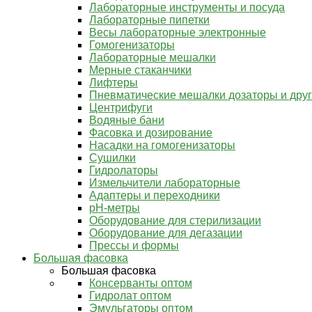
Лабораторные инструменты и посуда
Лабораторные пипетки
Весы лабораторные электронные
Гомогенизаторы
Лабораторные мешалки
Мерные стаканчики
Лифтеры
Пневматические мешалки дозаторы и дру
Центрифуги
Водяные бани
Фасовка и дозирование
Насадки на гомогенизаторы
Сушилки
Гидролаторы
Измельчители лабораторные
Адаптеры и переходники
pH-метры
Оборудование для стерилизации
Оборудование для дегазации
Прессы и формы
Большая фасовка
Большая фасовка
Консерванты оптом
Гидролат оптом
Эмульгаторы оптом