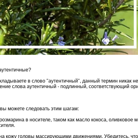
 аутентичные?
ладываете в слово "аутентичный", данный термин никак не 
ение слова аутентичный - подлинный, соответствующий ори
вы можете следовать этим шагам:
розмарина в носителе, таком как масло кокоса, оливковое
сителя.
 на кожу головы массирующими движениями. Убедитесь, чт