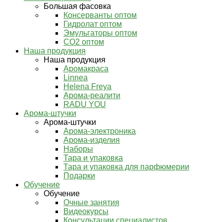
Большая фасовка
Консерванты оптом
Гидролат оптом
Эмульгаторы оптом
СО2 оптом
Наша продукция
Наша продукция
Аромакраса
Linnea
Helena Freya
Арома-реалити
RADU YOU
Арома-штучки
Арома-штучки
Арома-электроника
Арома-изделия
Наборы
Тара и упаковка
Тара и упаковка для парфюмерии
Подарки
Обучение
Обучение
Очные занятия
Видеокурсы
Консультации специалистов