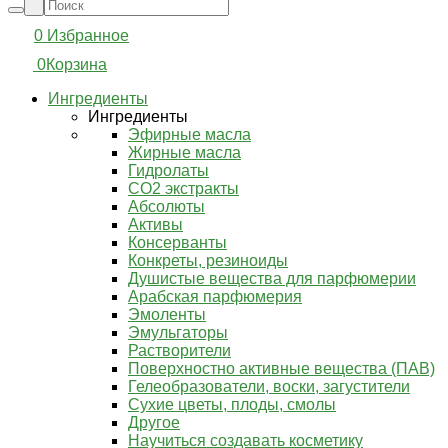
0
Избранное
0
Корзина
Ингредиенты
Ингредиенты
Эфирные масла
Жирные масла
Гидролаты
СО2 экстракты
Абсолюты
Активы
Консерванты
Конкреты, резиноиды
Душистые вещества для парфюмерии
Арабская парфюмерия
Эмоленты
Эмульгаторы
Растворители
Поверхностно активные вещества (ПАВ)
Гелеобразователи, воски, загустители
Сухие цветы, плоды, смолы
Другое
Научиться создавать косметику