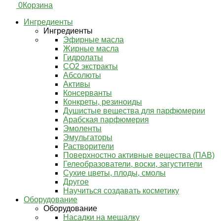
0
Корзина
Ингредиенты
Ингредиенты
Эфирные масла
Жирные масла
Гидролаты
СО2 экстракты
Абсолюты
Активы
Консерванты
Конкреты, резиноиды
Душистые вещества для парфюмерии
Арабская парфюмерия
Эмоленты
Эмульгаторы
Растворители
Поверхностно активные вещества (ПАВ)
Гелеобразователи, воски, загустители
Сухие цветы, плоды, смолы
Другое
Научиться создавать косметику
Оборудование
Оборудование
Насадки на мешалку