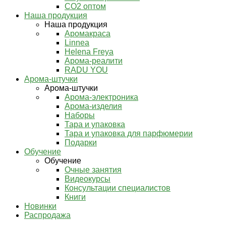
СО2 оптом
Наша продукция
Наша продукция
Аромакраса
Linnea
Helena Freya
Арома-реалити
RADU YOU
Арома-штучки
Арома-штучки
Арома-электроника
Арома-изделия
Наборы
Тара и упаковка
Тара и упаковка для парфюмерии
Подарки
Обучение
Обучение
Очные занятия
Видеокурсы
Консультации специалистов
Книги
Новинки
Распродажа