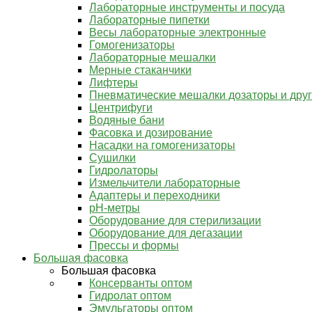
Лабораторные инструменты и посуда
Лабораторные пипетки
Весы лабораторные электронные
Гомогенизаторы
Лабораторные мешалки
Мерные стаканчики
Лифтеры
Пневматические мешалки дозаторы и дру
Центрифуги
Водяные бани
Фасовка и дозирование
Насадки на гомогенизаторы
Сушилки
Гидролаторы
Измельчители лабораторные
Адаптеры и переходники
pH-метры
Оборудование для стерилизации
Оборудование для дегазации
Прессы и формы
Большая фасовка
Большая фасовка
Консерванты оптом
Гидролат оптом
Эмульгаторы оптом