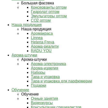
Большая фасовка
Консерванты оптом
Гидролат оптом
Эмульгаторы оптом
СО2 оптом
Наша продукция
Наша продукция
Аромакраса
Linnea
Helena Freya
Арома-реалити
RADU YOU
Арома-штучки
Арома-штучки
Арома-электроника
Арома-изделия
Наборы
Тара и упаковка
Тара и упаковка для парфюмерии
Подарки
Обучение
Обучение
Очные занятия
Видеокурсы
Консультации специалистов