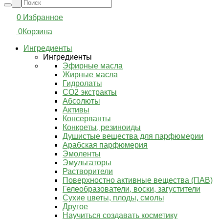
0
Избранное
0
Корзина
Ингредиенты
Ингредиенты
Эфирные масла
Жирные масла
Гидролаты
СО2 экстракты
Абсолюты
Активы
Консерванты
Конкреты, резиноиды
Душистые вещества для парфюмерии
Арабская парфюмерия
Эмоленты
Эмульгаторы
Растворители
Поверхностно активные вещества (ПАВ)
Гелеобразователи, воски, загустители
Сухие цветы, плоды, смолы
Другое
Научиться создавать косметику