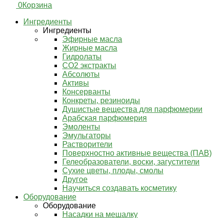
0
Корзина
Ингредиенты
Ингредиенты
Эфирные масла
Жирные масла
Гидролаты
СО2 экстракты
Абсолюты
Активы
Консерванты
Конкреты, резиноиды
Душистые вещества для парфюмерии
Арабская парфюмерия
Эмоленты
Эмульгаторы
Растворители
Поверхностно активные вещества (ПАВ)
Гелеобразователи, воски, загустители
Сухие цветы, плоды, смолы
Другое
Научиться создавать косметику
Оборудование
Оборудование
Насадки на мешалку