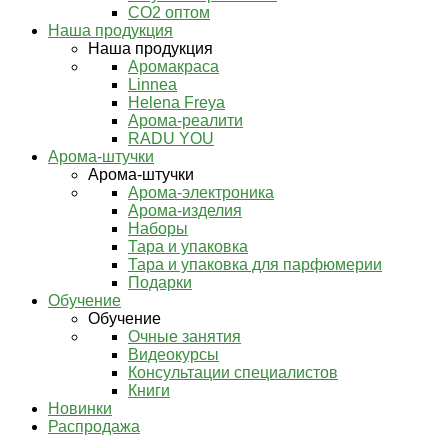
СО2 оптом
Наша продукция
Наша продукция
Аромакраса
Linnea
Helena Freya
Арома-реалити
RADU YOU
Арома-штучки
Арома-штучки
Арома-электроника
Арома-изделия
Наборы
Тара и упаковка
Тара и упаковка для парфюмерии
Подарки
Обучение
Обучение
Очные занятия
Видеокурсы
Консультации специалистов
Книги
Новинки
Распродажа