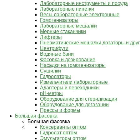
Лабораторные инструменты и посуда
Лабораторные пипетки
Весы лабораторные электронные
Гомогенизаторы
Лабораторные мешалки
Мерные стаканчики
Лифтеры
Пневматические мешалки дозаторы и дру
Центрифуги
Водяные бани
Фасовка и дозирование
Насадки на гомогенизаторы
Сушилки
Гидролаторы
Измельчители лабораторные
Адаптеры и переходники
pH-метры
Оборудование для стерилизации
Оборудование для дегазации
Прессы и формы
Большая фасовка
Большая фасовка
Консерванты оптом
Гидролат оптом
Эмульгаторы оптом