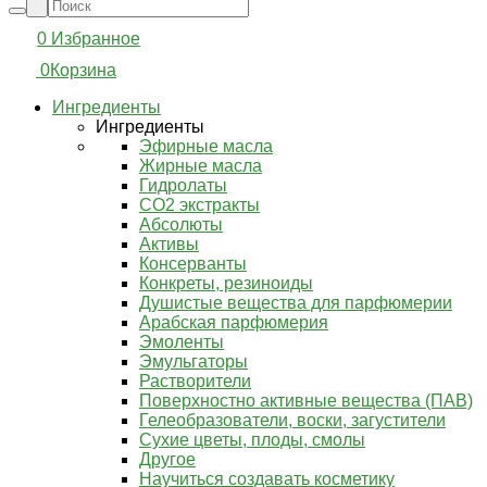
0
Избранное
0
Корзина
Ингредиенты
Ингредиенты
Эфирные масла
Жирные масла
Гидролаты
СО2 экстракты
Абсолюты
Активы
Консерванты
Конкреты, резиноиды
Душистые вещества для парфюмерии
Арабская парфюмерия
Эмоленты
Эмульгаторы
Растворители
Поверхностно активные вещества (ПАВ)
Гелеобразователи, воски, загустители
Сухие цветы, плоды, смолы
Другое
Научиться создавать косметику