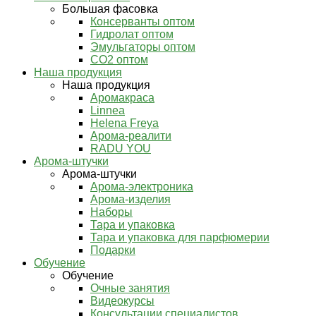
Большая фасовка
Консерванты оптом
Гидролат оптом
Эмульгаторы оптом
СО2 оптом
Наша продукция
Наша продукция
Аромакраса
Linnea
Helena Freya
Арома-реалити
RADU YOU
Арома-штучки
Арома-штучки
Арома-электроника
Арома-изделия
Наборы
Тара и упаковка
Тара и упаковка для парфюмерии
Подарки
Обучение
Обучение
Очные занятия
Видеокурсы
Консультации специалистов