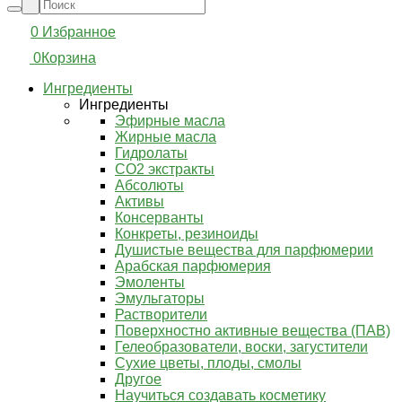
0
Избранное
0
Корзина
Ингредиенты
Ингредиенты
Эфирные масла
Жирные масла
Гидролаты
СО2 экстракты
Абсолюты
Активы
Консерванты
Конкреты, резиноиды
Душистые вещества для парфюмерии
Арабская парфюмерия
Эмоленты
Эмульгаторы
Растворители
Поверхностно активные вещества (ПАВ)
Гелеобразователи, воски, загустители
Сухие цветы, плоды, смолы
Другое
Научиться создавать косметику