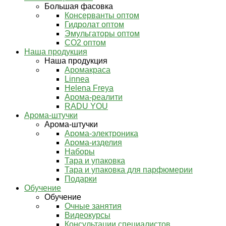
Большая фасовка
Консерванты оптом
Гидролат оптом
Эмульгаторы оптом
СО2 оптом
Наша продукция
Наша продукция
Аромакраса
Linnea
Helena Freya
Арома-реалити
RADU YOU
Арома-штучки
Арома-штучки
Арома-электроника
Арома-изделия
Наборы
Тара и упаковка
Тара и упаковка для парфюмерии
Подарки
Обучение
Обучение
Очные занятия
Видеокурсы
Консультации специалистов