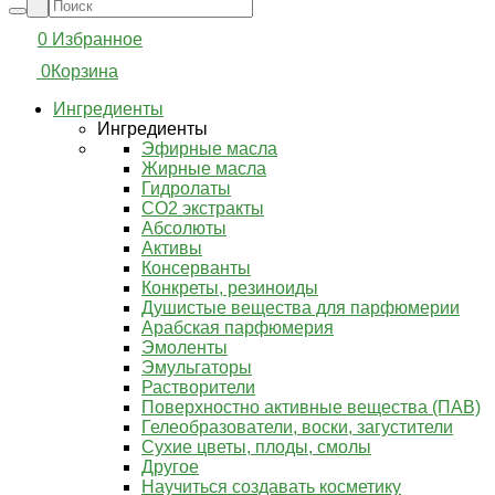
0
Избранное
0
Корзина
Ингредиенты
Ингредиенты
Эфирные масла
Жирные масла
Гидролаты
СО2 экстракты
Абсолюты
Активы
Консерванты
Конкреты, резиноиды
Душистые вещества для парфюмерии
Арабская парфюмерия
Эмоленты
Эмульгаторы
Растворители
Поверхностно активные вещества (ПАВ)
Гелеобразователи, воски, загустители
Сухие цветы, плоды, смолы
Другое
Научиться создавать косметику