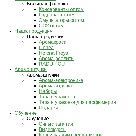
Большая фасовка
Консерванты оптом
Гидролат оптом
Эмульгаторы оптом
СО2 оптом
Наша продукция
Наша продукция
Аромакраса
Linnea
Helena Freya
Арома-реалити
RADU YOU
Арома-штучки
Арома-штучки
Арома-электроника
Арома-изделия
Наборы
Тара и упаковка
Тара и упаковка для парфюмерии
Подарки
Обучение
Обучение
Очные занятия
Видеокурсы
Консультации специалистов