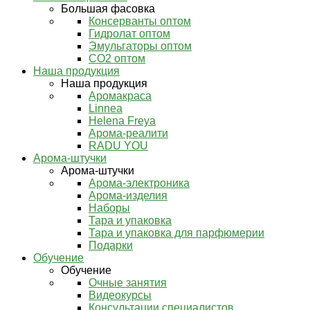
Большая фасовка
Консерванты оптом
Гидролат оптом
Эмульгаторы оптом
СО2 оптом
Наша продукция
Наша продукция
Аромакраса
Linnea
Helena Freya
Арома-реалити
RADU YOU
Арома-штучки
Арома-штучки
Арома-электроника
Арома-изделия
Наборы
Тара и упаковка
Тара и упаковка для парфюмерии
Подарки
Обучение
Обучение
Очные занятия
Видеокурсы
Консультации специалистов