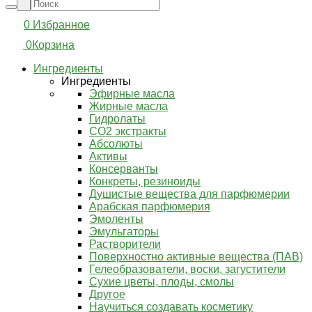
0
Избранное
0
Корзина
Ингредиенты
Ингредиенты
Эфирные масла
Жирные масла
Гидролаты
СО2 экстракты
Абсолюты
Активы
Консерванты
Конкреты, резиноиды
Душистые вещества для парфюмерии
Арабская парфюмерия
Эмоленты
Эмульгаторы
Растворители
Поверхностно активные вещества (ПАВ)
Гелеобразователи, воски, загустители
Сухие цветы, плоды, смолы
Другое
Научиться создавать косметику