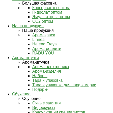
Большая фасовка
Консерванты оптом
Гидролат оптом
Эмульгаторы оптом
СО2 оптом
Наша продукция
Наша продукция
Аромакраса
Linnea
Helena Freya
Арома-реалити
RADU YOU
Арома-штучки
Арома-штучки
Арома-электроника
Арома-изделия
Наборы
Тара и упаковка
Тара и упаковка для парфюмерии
Подарки
Обучение
Обучение
Очные занятия
Видеокурсы
Консультации специалистов