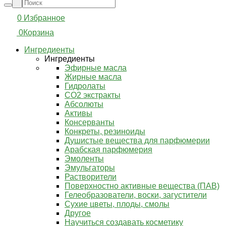
0
Избранное
0
Корзина
Ингредиенты
Ингредиенты
Эфирные масла
Жирные масла
Гидролаты
СО2 экстракты
Абсолюты
Активы
Консерванты
Конкреты, резиноиды
Душистые вещества для парфюмерии
Арабская парфюмерия
Эмоленты
Эмульгаторы
Растворители
Поверхностно активные вещества (ПАВ)
Гелеобразователи, воски, загустители
Сухие цветы, плоды, смолы
Другое
Научиться создавать косметику