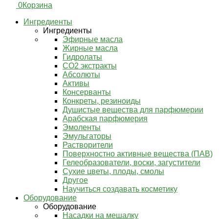
0
Корзина
Ингредиенты
Ингредиенты
Эфирные масла
Жирные масла
Гидролаты
СО2 экстракты
Абсолюты
Активы
Консерванты
Конкреты, резиноиды
Душистые вещества для парфюмерии
Арабская парфюмерия
Эмоленты
Эмульгаторы
Растворители
Поверхностно активные вещества (ПАВ)
Гелеобразователи, воски, загустители
Сухие цветы, плоды, смолы
Другое
Научиться создавать косметику
Оборудование
Оборудование
Насадки на мешалку