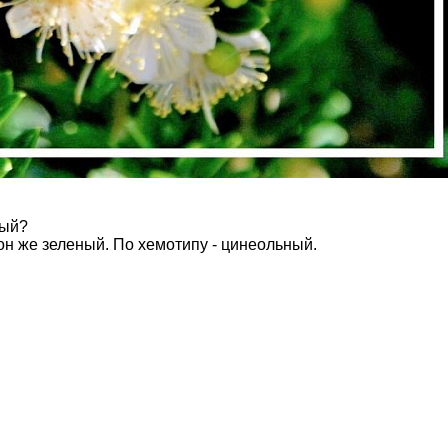
ный?
он же зеленый. По хемотипу - цинеольный.