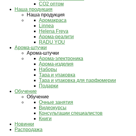
СО2 оптом
Наша продукция
Наша продукция
Аромакраса
Linnea
Helena Freya
Арома-реалити
RADU YOU
Арома-штучки
Арома-штучки
Арома-электроника
Арома-изделия
Наборы
Тара и упаковка
Тара и упаковка для парфюмерии
Подарки
Обучение
Обучение
Очные занятия
Видеокурсы
Консультации специалистов
Книги
Новинки
Распродажа