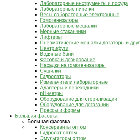
Лабораторные инструменты и посуда
Лабораторные пипетки
Весы лабораторные электронные
Гомогенизаторы
Лабораторные мешалки
Мерные стаканчики
Лифтеры
Пневматические мешалки дозаторы и дру
Центрифуги
Водяные бани
Фасовка и дозирование
Насадки на гомогенизаторы
Сушилки
Гидролаторы
Измельчители лабораторные
Адаптеры и переходники
pH-метры
Оборудование для стерилизации
Оборудование для дегазации
Прессы и формы
Большая фасовка
Большая фасовка
Консерванты оптом
Гидролат оптом
Эмульгаторы оптом