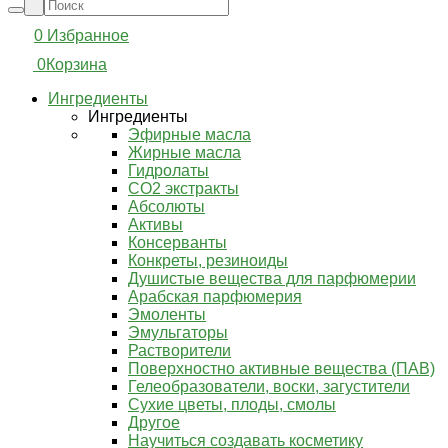
0
Избранное
0
Корзина
Ингредиенты
Ингредиенты
Эфирные масла
Жирные масла
Гидролаты
СО2 экстракты
Абсолюты
Активы
Консерванты
Конкреты, резиноиды
Душистые вещества для парфюмерии
Арабская парфюмерия
Эмоленты
Эмульгаторы
Растворители
Поверхностно активные вещества (ПАВ)
Гелеобразователи, воски, загустители
Сухие цветы, плоды, смолы
Другое
Научиться создавать косметику