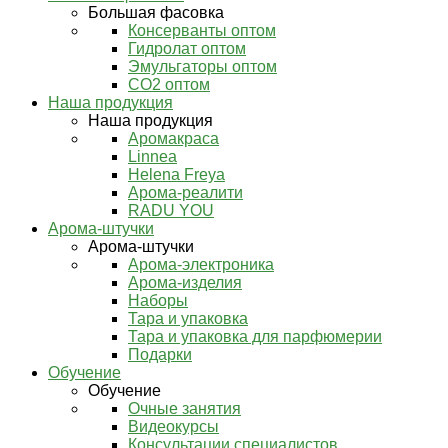
Большая фасовка
Консерванты оптом
Гидролат оптом
Эмульгаторы оптом
СО2 оптом
Наша продукция
Наша продукция
Аромакраса
Linnea
Helena Freya
Арома-реалити
RADU YOU
Арома-штучки
Арома-штучки
Арома-электроника
Арома-изделия
Наборы
Тара и упаковка
Тара и упаковка для парфюмерии
Подарки
Обучение
Обучение
Очные занятия
Видеокурсы
Консультации специалистов