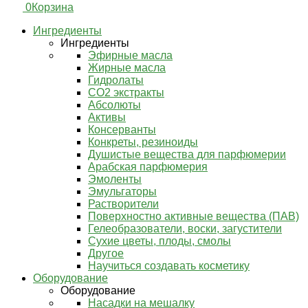
0
Корзина
Ингредиенты
Ингредиенты
Эфирные масла
Жирные масла
Гидролаты
СО2 экстракты
Абсолюты
Активы
Консерванты
Конкреты, резиноиды
Душистые вещества для парфюмерии
Арабская парфюмерия
Эмоленты
Эмульгаторы
Растворители
Поверхностно активные вещества (ПАВ)
Гелеобразователи, воски, загустители
Сухие цветы, плоды, смолы
Другое
Научиться создавать косметику
Оборудование
Оборудование
Насадки на мешалку