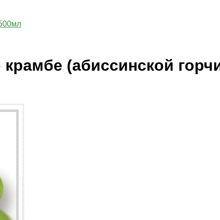
 500мл
 крамбе (абиссинской гор