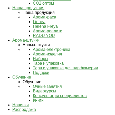
СО2 оптом
Наша продукция
Наша продукция
Аромакраса
Linnea
Helena Freya
Арома-реалити
RADU YOU
Арома-штучки
Арома-штучки
Арома-электроника
Арома-изделия
Наборы
Тара и упаковка
Тара и упаковка для парфюмерии
Подарки
Обучение
Обучение
Очные занятия
Видеокурсы
Консультации специалистов
Книги
Новинки
Распродажа