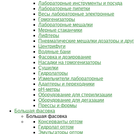
Лабораторные инструменты и посуда
Лабораторные пипетки
Весы лабораторные электронные
Гомогенизаторы
Лабораторные мешалки
Мерные стаканчики
Лифтеры
Пневматические мешалки дозаторы и дру
Центрифуги
Водяные бани
Фасовка и дозирование
Насадки на гомогенизаторы
Сушилки
Гидролаторы
Измельчители лабораторные
Адаптеры и переходники
pH-метры
Оборудование для стерилизации
Оборудование для дегазации
Прессы и формы
Большая фасовка
Большая фасовка
Консерванты оптом
Гидролат оптом
Эмульгаторы оптом