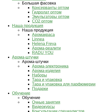
Большая фасовка
Консерванты оптом
Гидролат оптом
Эмульгаторы оптом
СО2 оптом
Наша продукция
Наша продукция
Аромакраса
Linnea
Helena Freya
Арома-реалити
RADU YOU
Арома-штучки
Арома-штучки
Арома-электроника
Арома-изделия
Наборы
Тара и упаковка
Тара и упаковка для парфюмерии
Подарки
Обучение
Обучение
Очные занятия
Видеокурсы
Консультации специалистов