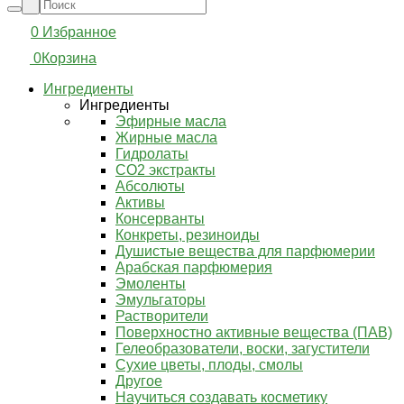
0
Избранное
0
Корзина
Ингредиенты
Ингредиенты
Эфирные масла
Жирные масла
Гидролаты
СО2 экстракты
Абсолюты
Активы
Консерванты
Конкреты, резиноиды
Душистые вещества для парфюмерии
Арабская парфюмерия
Эмоленты
Эмульгаторы
Растворители
Поверхностно активные вещества (ПАВ)
Гелеобразователи, воски, загустители
Сухие цветы, плоды, смолы
Другое
Научиться создавать косметику