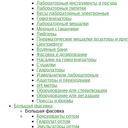
Лабораторные инструменты и посуда
Лабораторные пипетки
Весы лабораторные электронные
Гомогенизаторы
Лабораторные мешалки
Мерные стаканчики
Лифтеры
Пневматические мешалки дозаторы и дру
Центрифуги
Водяные бани
Фасовка и дозирование
Насадки на гомогенизаторы
Сушилки
Гидролаторы
Измельчители лабораторные
Адаптеры и переходники
pH-метры
Оборудование для стерилизации
Оборудование для дегазации
Прессы и формы
Большая фасовка
Большая фасовка
Консерванты оптом
Гидролат оптом
Эмульгаторы оптом