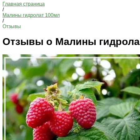
Главная страница
/
Малины гидролат 100мл
/
Отзывы
Отзывы о Малины гидрола