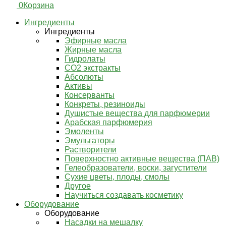
0
Корзина
Ингредиенты
Ингредиенты
Эфирные масла
Жирные масла
Гидролаты
СО2 экстракты
Абсолюты
Активы
Консерванты
Конкреты, резиноиды
Душистые вещества для парфюмерии
Арабская парфюмерия
Эмоленты
Эмульгаторы
Растворители
Поверхностно активные вещества (ПАВ)
Гелеобразователи, воски, загустители
Сухие цветы, плоды, смолы
Другое
Научиться создавать косметику
Оборудование
Оборудование
Насадки на мешалку