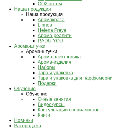
СО2 оптом
Наша продукция
Наша продукция
Аромакраса
Linnea
Helena Freya
Арома-реалити
RADU YOU
Арома-штучки
Арома-штучки
Арома-электроника
Арома-изделия
Наборы
Тара и упаковка
Тара и упаковка для парфюмерии
Подарки
Обучение
Обучение
Очные занятия
Видеокурсы
Консультации специалистов
Книги
Новинки
Распродажа