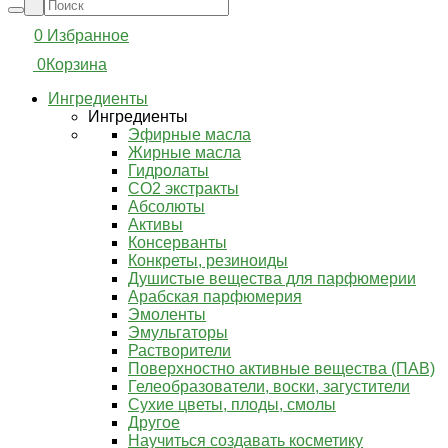
0
Избранное
0
Корзина
Ингредиенты
Ингредиенты
Эфирные масла
Жирные масла
Гидролаты
СО2 экстракты
Абсолюты
Активы
Консерванты
Конкреты, резиноиды
Душистые вещества для парфюмерии
Арабская парфюмерия
Эмоленты
Эмульгаторы
Растворители
Поверхностно активные вещества (ПАВ)
Гелеобразователи, воски, загустители
Сухие цветы, плоды, смолы
Другое
Научиться создавать косметику