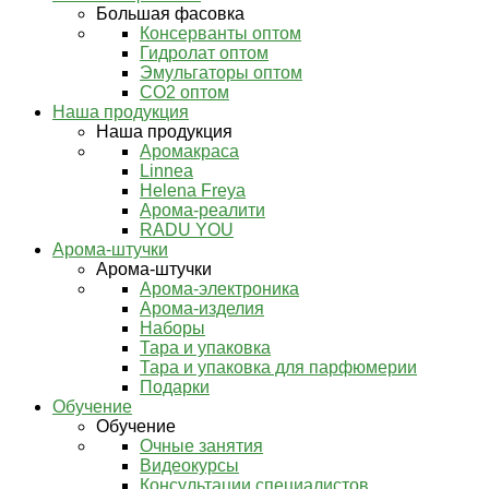
Большая фасовка
Консерванты оптом
Гидролат оптом
Эмульгаторы оптом
СО2 оптом
Наша продукция
Наша продукция
Аромакраса
Linnea
Helena Freya
Арома-реалити
RADU YOU
Арома-штучки
Арома-штучки
Арома-электроника
Арома-изделия
Наборы
Тара и упаковка
Тара и упаковка для парфюмерии
Подарки
Обучение
Обучение
Очные занятия
Видеокурсы
Консультации специалистов