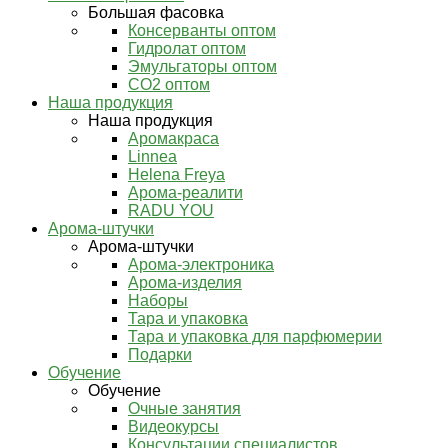
Большая фасовка
Консерванты оптом
Гидролат оптом
Эмульгаторы оптом
СО2 оптом
Наша продукция
Наша продукция
Аромакраса
Linnea
Helena Freya
Арома-реалити
RADU YOU
Арома-штучки
Арома-штучки
Арома-электроника
Арома-изделия
Наборы
Тара и упаковка
Тара и упаковка для парфюмерии
Подарки
Обучение
Обучение
Очные занятия
Видеокурсы
Консультации специалистов