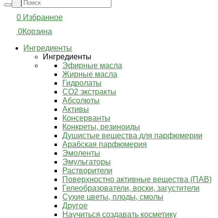
0
Избранное
0
Корзина
Ингредиенты
Ингредиенты
Эфирные масла
Жирные масла
Гидролаты
СО2 экстракты
Абсолюты
Активы
Консерванты
Конкреты, резиноиды
Душистые вещества для парфюмерии
Арабская парфюмерия
Эмоленты
Эмульгаторы
Растворители
Поверхностно активные вещества (ПАВ)
Гелеобразователи, воски, загустители
Сухие цветы, плоды, смолы
Другое
Научиться создавать косметику