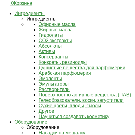
0
Корзина
Ингредиенты
Ингредиенты
Эфирные масла
Жирные масла
Гидролаты
СО2 экстракты
Абсолюты
Активы
Консерванты
Конкреты, резиноиды
Душистые вещества для парфюмерии
Арабская парфюмерия
Эмоленты
Эмульгаторы
Растворители
Поверхностно активные вещества (ПАВ)
Гелеобразователи, воски, загустители
Сухие цветы, плоды, смолы
Другое
Научиться создавать косметику
Оборудование
Оборудование
Насадки на мешалку