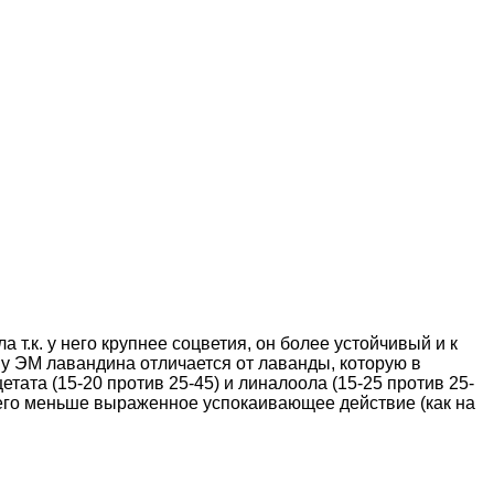
т.к. у него крупнее соцветия, он более устойчивый и к
у ЭМ лавандина отличается от лаванды, которую в
ата (15-20 против 25-45) и линалоола (15-25 против 25-
у него меньше выраженное успокаивающее действие (как на