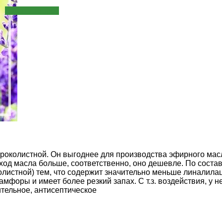
Задать вопрос
околистной. Он выгоднее для производства эфирного масла 
од масла больше, соответственно, оно дешевле. По состав
истной) тем, что содержит значительно меньше линалилацет
камфоры и имеет более резкий запах. С т.з. воздействия, 
ительное, антисептическое