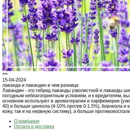
***
15-04-2024
лаванда и лавандин в чем разница
Лавандин - это гибрид лаванды узколистной и лаванды шир
погодным неблагоприятным условиям, и к вредителям, вых
основном используют в ароматерапии и парфюмерии (узкол
40) и больше цинеола (4-10% против 0-1.5%), борнеола и 
кожу, так и на нервную систему), а больше противовоспал
О компании
Оплата и доставка