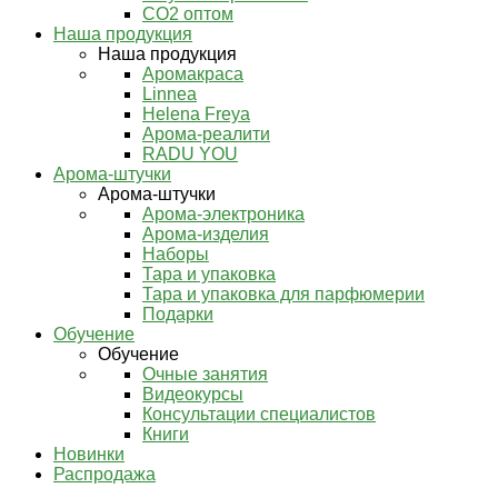
СО2 оптом
Наша продукция
Наша продукция
Аромакраса
Linnea
Helena Freya
Арома-реалити
RADU YOU
Арома-штучки
Арома-штучки
Арома-электроника
Арома-изделия
Наборы
Тара и упаковка
Тара и упаковка для парфюмерии
Подарки
Обучение
Обучение
Очные занятия
Видеокурсы
Консультации специалистов
Книги
Новинки
Распродажа