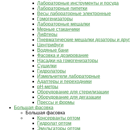
Лабораторные инструменты и посуда
Лабораторные пипетки
Весы лабораторные электронные
Гомогенизаторы
Лабораторные мешалки
Мерные стаканчики
Лифтеры
Пневматические мешалки дозаторы и дру
Центрифуги
Водяные бани
Фасовка и дозирование
Насадки на гомогенизаторы
Сушилки
Гидролаторы
Измельчители лабораторные
Адаптеры и переходники
pH-метры
Оборудование для стерилизации
Оборудование для дегазации
Прессы и формы
Большая фасовка
Большая фасовка
Консерванты оптом
Гидролат оптом
Эмульгаторы оптом