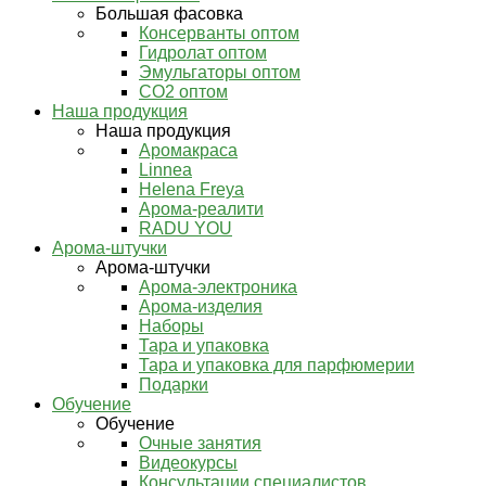
Большая фасовка
Консерванты оптом
Гидролат оптом
Эмульгаторы оптом
СО2 оптом
Наша продукция
Наша продукция
Аромакраса
Linnea
Helena Freya
Арома-реалити
RADU YOU
Арома-штучки
Арома-штучки
Арома-электроника
Арома-изделия
Наборы
Тара и упаковка
Тара и упаковка для парфюмерии
Подарки
Обучение
Обучение
Очные занятия
Видеокурсы
Консультации специалистов