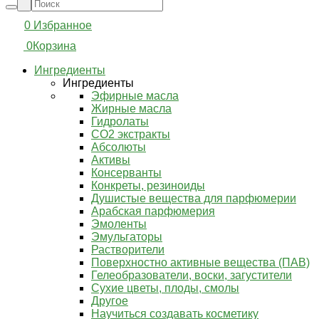
0
Избранное
0
Корзина
Ингредиенты
Ингредиенты
Эфирные масла
Жирные масла
Гидролаты
СО2 экстракты
Абсолюты
Активы
Консерванты
Конкреты, резиноиды
Душистые вещества для парфюмерии
Арабская парфюмерия
Эмоленты
Эмульгаторы
Растворители
Поверхностно активные вещества (ПАВ)
Гелеобразователи, воски, загустители
Сухие цветы, плоды, смолы
Другое
Научиться создавать косметику