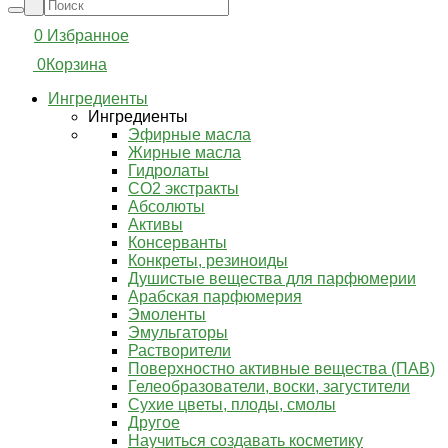
0
Избранное
0
Корзина
Ингредиенты
Ингредиенты
Эфирные масла
Жирные масла
Гидролаты
СО2 экстракты
Абсолюты
Активы
Консерванты
Конкреты, резиноиды
Душистые вещества для парфюмерии
Арабская парфюмерия
Эмоленты
Эмульгаторы
Растворители
Поверхностно активные вещества (ПАВ)
Гелеобразователи, воски, загустители
Сухие цветы, плоды, смолы
Другое
Научиться создавать косметику