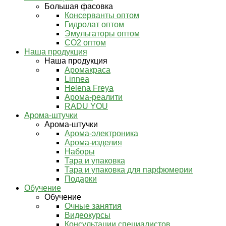
Большая фасовка
Консерванты оптом
Гидролат оптом
Эмульгаторы оптом
СО2 оптом
Наша продукция
Наша продукция
Аромакраса
Linnea
Helena Freya
Арома-реалити
RADU YOU
Арома-штучки
Арома-штучки
Арома-электроника
Арома-изделия
Наборы
Тара и упаковка
Тара и упаковка для парфюмерии
Подарки
Обучение
Обучение
Очные занятия
Видеокурсы
Консультации специалистов