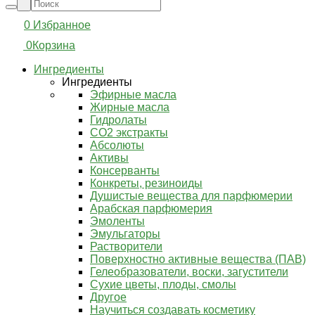
0
Избранное
0
Корзина
Ингредиенты
Ингредиенты
Эфирные масла
Жирные масла
Гидролаты
СО2 экстракты
Абсолюты
Активы
Консерванты
Конкреты, резиноиды
Душистые вещества для парфюмерии
Арабская парфюмерия
Эмоленты
Эмульгаторы
Растворители
Поверхностно активные вещества (ПАВ)
Гелеобразователи, воски, загустители
Сухие цветы, плоды, смолы
Другое
Научиться создавать косметику