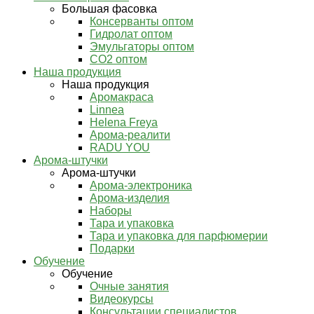
Большая фасовка
Консерванты оптом
Гидролат оптом
Эмульгаторы оптом
СО2 оптом
Наша продукция
Наша продукция
Аромакраса
Linnea
Helena Freya
Арома-реалити
RADU YOU
Арома-штучки
Арома-штучки
Арома-электроника
Арома-изделия
Наборы
Тара и упаковка
Тара и упаковка для парфюмерии
Подарки
Обучение
Обучение
Очные занятия
Видеокурсы
Консультации специалистов