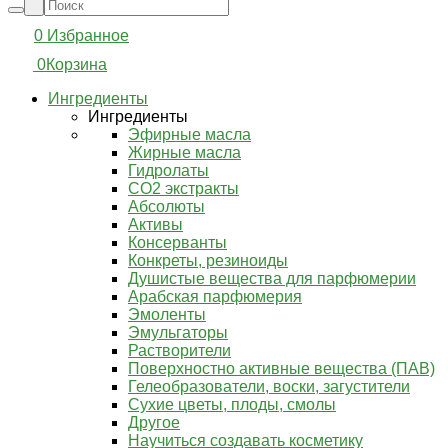
0
Избранное
0
Корзина
Ингредиенты
Ингредиенты
Эфирные масла
Жирные масла
Гидролаты
СО2 экстракты
Абсолюты
Активы
Консерванты
Конкреты, резиноиды
Душистые вещества для парфюмерии
Арабская парфюмерия
Эмоленты
Эмульгаторы
Растворители
Поверхностно активные вещества (ПАВ)
Гелеобразователи, воски, загустители
Сухие цветы, плоды, смолы
Другое
Научиться создавать косметику