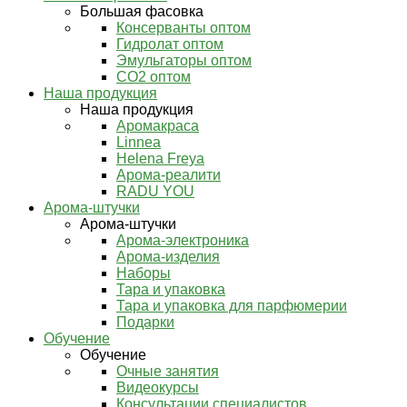
Большая фасовка
Консерванты оптом
Гидролат оптом
Эмульгаторы оптом
СО2 оптом
Наша продукция
Наша продукция
Аромакраса
Linnea
Helena Freya
Арома-реалити
RADU YOU
Арома-штучки
Арома-штучки
Арома-электроника
Арома-изделия
Наборы
Тара и упаковка
Тара и упаковка для парфюмерии
Подарки
Обучение
Обучение
Очные занятия
Видеокурсы
Консультации специалистов