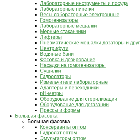
Лабораторные инструменты и посуда
Лабораторные пипетки
Весы лабораторные электронные
Гомогенизаторы
Лабораторные мешалки
Мерные стаканчики
Лифтеры
Пневматические мешалки дозаторы и дру
Центрифуги
Водяные бани
Фасовка и дозирование
Насадки на гомогенизаторы
Сушилки
Гидролаторы
Измельчители лабораторные
Адаптеры и переходники
pH-метры
Оборудование для стерилизации
Оборудование для дегазации
Прессы и формы
Большая фасовка
Большая фасовка
Консерванты оптом
Гидролат оптом
Эмульгаторы оптом