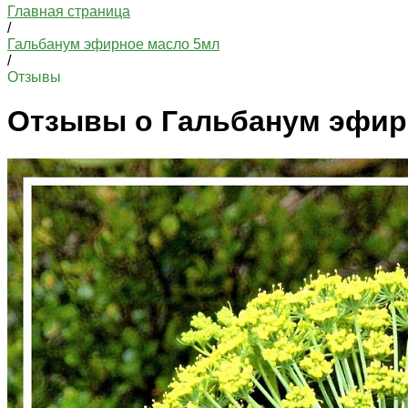
Главная страница
/
Гальбанум эфирное масло 5мл
/
Отзывы
Отзывы о Гальбанум эфир