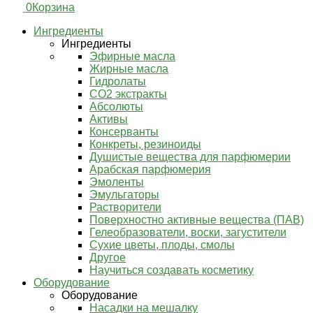
0
Корзина
Ингредиенты
Ингредиенты
Эфирные масла
Жирные масла
Гидролаты
СО2 экстракты
Абсолюты
Активы
Консерванты
Конкреты, резиноиды
Душистые вещества для парфюмерии
Арабская парфюмерия
Эмоленты
Эмульгаторы
Растворители
Поверхностно активные вещества (ПАВ)
Гелеобразователи, воски, загустители
Сухие цветы, плоды, смолы
Другое
Научиться создавать косметику
Оборудование
Оборудование
Насадки на мешалку