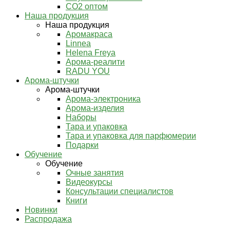
СО2 оптом
Наша продукция
Наша продукция
Аромакраса
Linnea
Helena Freya
Арома-реалити
RADU YOU
Арома-штучки
Арома-штучки
Арома-электроника
Арома-изделия
Наборы
Тара и упаковка
Тара и упаковка для парфюмерии
Подарки
Обучение
Обучение
Очные занятия
Видеокурсы
Консультации специалистов
Книги
Новинки
Распродажа