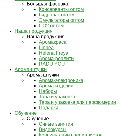
Большая фасовка
Консерванты оптом
Гидролат оптом
Эмульгаторы оптом
СО2 оптом
Наша продукция
Наша продукция
Аромакраса
Linnea
Helena Freya
Арома-реалити
RADU YOU
Арома-штучки
Арома-штучки
Арома-электроника
Арома-изделия
Наборы
Тара и упаковка
Тара и упаковка для парфюмерии
Подарки
Обучение
Обучение
Очные занятия
Видеокурсы
Консультации специалистов