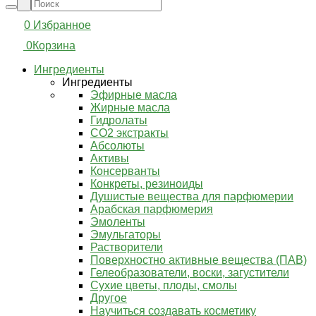
0
Избранное
0
Корзина
Ингредиенты
Ингредиенты
Эфирные масла
Жирные масла
Гидролаты
СО2 экстракты
Абсолюты
Активы
Консерванты
Конкреты, резиноиды
Душистые вещества для парфюмерии
Арабская парфюмерия
Эмоленты
Эмульгаторы
Растворители
Поверхностно активные вещества (ПАВ)
Гелеобразователи, воски, загустители
Сухие цветы, плоды, смолы
Другое
Научиться создавать косметику