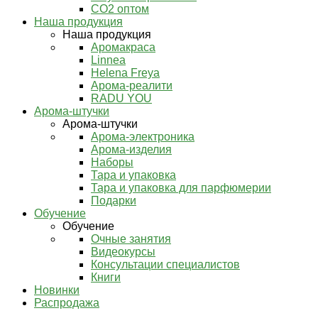
СО2 оптом
Наша продукция
Наша продукция
Аромакраса
Linnea
Helena Freya
Арома-реалити
RADU YOU
Арома-штучки
Арома-штучки
Арома-электроника
Арома-изделия
Наборы
Тара и упаковка
Тара и упаковка для парфюмерии
Подарки
Обучение
Обучение
Очные занятия
Видеокурсы
Консультации специалистов
Книги
Новинки
Распродажа