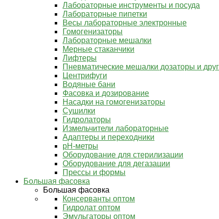
Лабораторные инструменты и посуда
Лабораторные пипетки
Весы лабораторные электронные
Гомогенизаторы
Лабораторные мешалки
Мерные стаканчики
Лифтеры
Пневматические мешалки дозаторы и дру
Центрифуги
Водяные бани
Фасовка и дозирование
Насадки на гомогенизаторы
Сушилки
Гидролаторы
Измельчители лабораторные
Адаптеры и переходники
pH-метры
Оборудование для стерилизации
Оборудование для дегазации
Прессы и формы
Большая фасовка
Большая фасовка
Консерванты оптом
Гидролат оптом
Эмульгаторы оптом