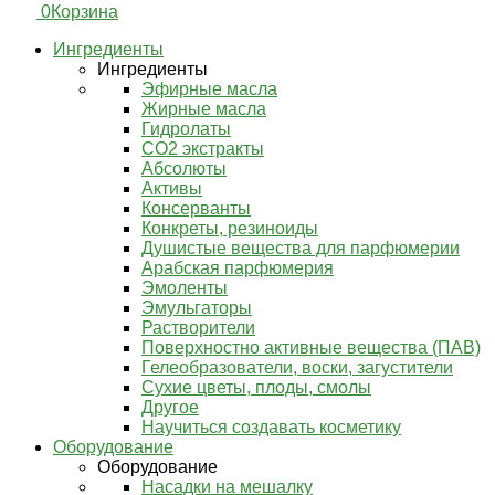
0
Корзина
Ингредиенты
Ингредиенты
Эфирные масла
Жирные масла
Гидролаты
СО2 экстракты
Абсолюты
Активы
Консерванты
Конкреты, резиноиды
Душистые вещества для парфюмерии
Арабская парфюмерия
Эмоленты
Эмульгаторы
Растворители
Поверхностно активные вещества (ПАВ)
Гелеобразователи, воски, загустители
Сухие цветы, плоды, смолы
Другое
Научиться создавать косметику
Оборудование
Оборудование
Насадки на мешалку