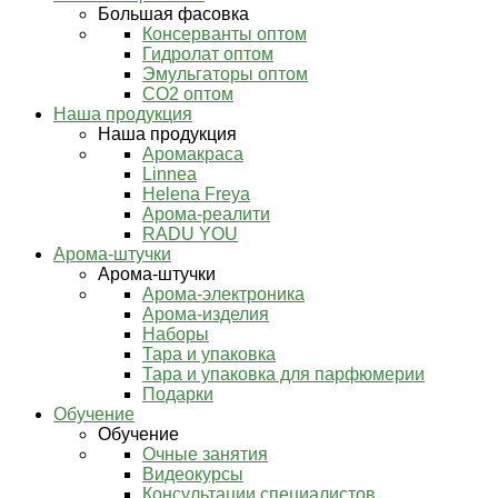
Большая фасовка
Консерванты оптом
Гидролат оптом
Эмульгаторы оптом
СО2 оптом
Наша продукция
Наша продукция
Аромакраса
Linnea
Helena Freya
Арома-реалити
RADU YOU
Арома-штучки
Арома-штучки
Арома-электроника
Арома-изделия
Наборы
Тара и упаковка
Тара и упаковка для парфюмерии
Подарки
Обучение
Обучение
Очные занятия
Видеокурсы
Консультации специалистов