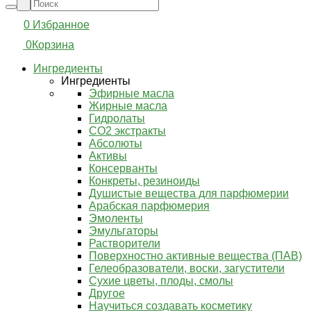
0
Избранное
0
Корзина
Ингредиенты
Ингредиенты
Эфирные масла
Жирные масла
Гидролаты
СО2 экстракты
Абсолюты
Активы
Консерванты
Конкреты, резиноиды
Душистые вещества для парфюмерии
Арабская парфюмерия
Эмоленты
Эмульгаторы
Растворители
Поверхностно активные вещества (ПАВ)
Гелеобразователи, воски, загустители
Сухие цветы, плоды, смолы
Другое
Научиться создавать косметику