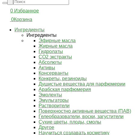
0
Избранное
0
Корзина
Ингредиенты
Ингредиенты
Эфирные масла
Жирные масла
Гидролаты
СО2 экстракты
Абсолюты
Активы
Консерванты
Конкреты, резиноиды
Душистые вещества для парфюмерии
Арабская парфюмерия
Эмоленты
Эмульгаторы
Растворители
Поверхностно активные вещества (ПАВ)
Гелеобразователи, воски, загустители
Сухие цветы, плоды, смолы
Другое
Научиться создавать косметику