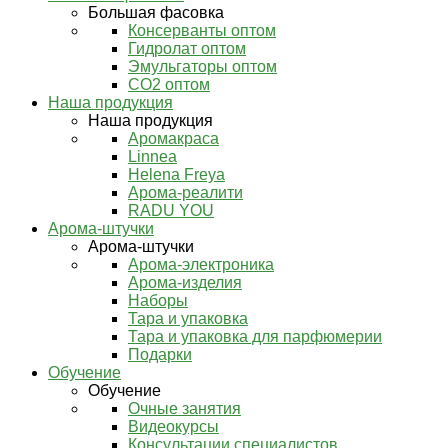
Большая фасовка
Консерванты оптом
Гидролат оптом
Эмульгаторы оптом
СО2 оптом
Наша продукция
Наша продукция
Аромакраса
Linnea
Helena Freya
Арома-реалити
RADU YOU
Арома-штучки
Арома-штучки
Арома-электроника
Арома-изделия
Наборы
Тара и упаковка
Тара и упаковка для парфюмерии
Подарки
Обучение
Обучение
Очные занятия
Видеокурсы
Консультации специалистов