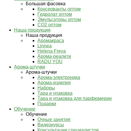
Большая фасовка
Консерванты оптом
Гидролат оптом
Эмульгаторы оптом
СО2 оптом
Наша продукция
Наша продукция
Аромакраса
Linnea
Helena Freya
Арома-реалити
RADU YOU
Арома-штучки
Арома-штучки
Арома-электроника
Арома-изделия
Наборы
Тара и упаковка
Тара и упаковка для парфюмерии
Подарки
Обучение
Обучение
Очные занятия
Видеокурсы
Консультации специалистов