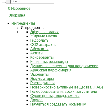
0
Избранное
0
Корзина
Ингредиенты
Ингредиенты
Эфирные масла
Жирные масла
Гидролаты
СО2 экстракты
Абсолюты
Активы
Консерванты
Конкреты, резиноиды
Душистые вещества для парфюмерии
Арабская парфюмерия
Эмоленты
Эмульгаторы
Растворители
Поверхностно активные вещества (ПАВ)
Гелеобразователи, воски, загустители
Сухие цветы, плоды, смолы
Другое
Научиться создавать косметику