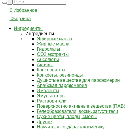
0
Избранное
0
Корзина
Ингредиенты
Ингредиенты
Эфирные масла
Жирные масла
Гидролаты
СО2 экстракты
Абсолюты
Активы
Консерванты
Конкреты, резиноиды
Душистые вещества для парфюмерии
Арабская парфюмерия
Эмоленты
Эмульгаторы
Растворители
Поверхностно активные вещества (ПАВ)
Гелеобразователи, воски, загустители
Сухие цветы, плоды, смолы
Другое
Научиться создавать косметику