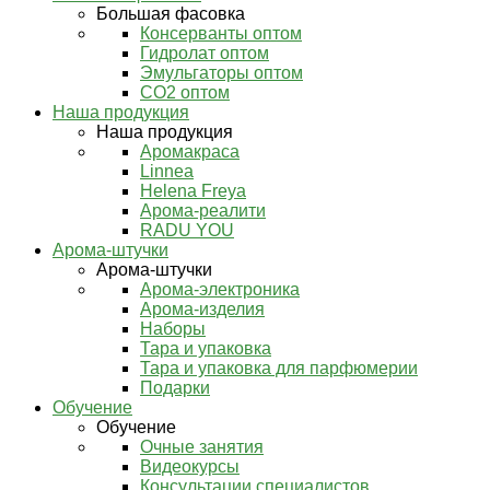
Большая фасовка
Консерванты оптом
Гидролат оптом
Эмульгаторы оптом
СО2 оптом
Наша продукция
Наша продукция
Аромакраса
Linnea
Helena Freya
Арома-реалити
RADU YOU
Арома-штучки
Арома-штучки
Арома-электроника
Арома-изделия
Наборы
Тара и упаковка
Тара и упаковка для парфюмерии
Подарки
Обучение
Обучение
Очные занятия
Видеокурсы
Консультации специалистов