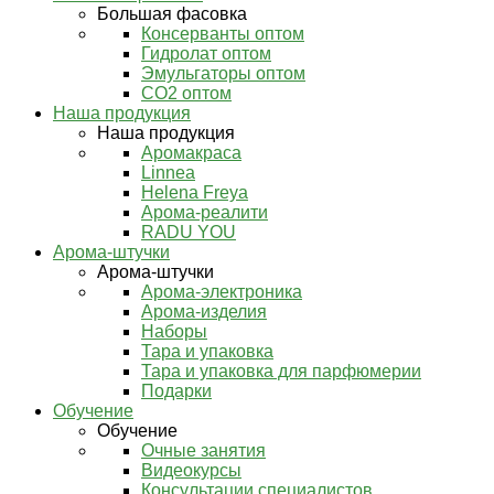
Большая фасовка
Консерванты оптом
Гидролат оптом
Эмульгаторы оптом
СО2 оптом
Наша продукция
Наша продукция
Аромакраса
Linnea
Helena Freya
Арома-реалити
RADU YOU
Арома-штучки
Арома-штучки
Арома-электроника
Арома-изделия
Наборы
Тара и упаковка
Тара и упаковка для парфюмерии
Подарки
Обучение
Обучение
Очные занятия
Видеокурсы
Консультации специалистов