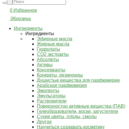
0
Избранное
0
Корзина
Ингредиенты
Ингредиенты
Эфирные масла
Жирные масла
Гидролаты
СО2 экстракты
Абсолюты
Активы
Консерванты
Конкреты, резиноиды
Душистые вещества для парфюмерии
Арабская парфюмерия
Эмоленты
Эмульгаторы
Растворители
Поверхностно активные вещества (ПАВ)
Гелеобразователи, воски, загустители
Сухие цветы, плоды, смолы
Другое
Научиться создавать косметику